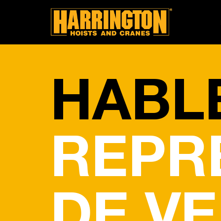
HABL
REPR
DE V