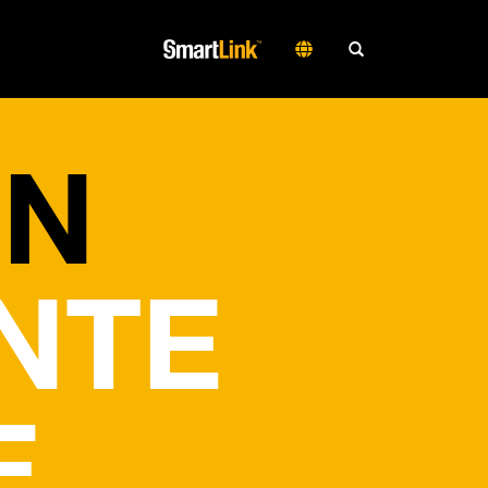
UN
NTE
E