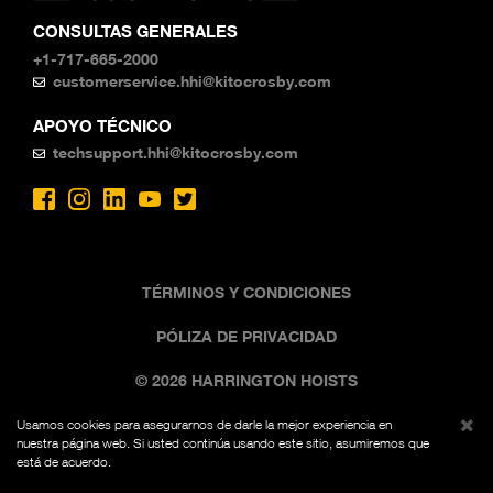
CONSULTAS GENERALES
+1-717-665-2000
customerservice.hhi@kitocrosby.com
APOYO TÉCNICO
techsupport.hhi@kitocrosby.com
TÉRMINOS Y CONDICIONES
PÓLIZA DE PRIVACIDAD
© 2026 HARRINGTON HOISTS
Usamos cookies para asegurarnos de darle la mejor experiencia en
La imagen comercial negra y amarilla es una marca
nuestra página web. Si usted continúa usando este sitio, asumiremos que
registrada de Kito, Fed. Reg. No. 7,342,071. Todos los
está de acuerdo.
derechos reservados.