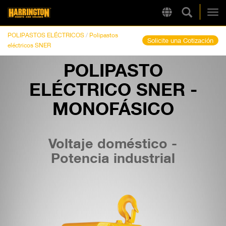
Búsqueda
Region
Harrington
Alt
POLIPASTOS ELÉCTRICOS
/
Polipastos
Solicite una Cotización
eléctricos SNER
POLIPASTO
LINKS RÁPIDOS
ELÉCTRICO SNER -
MONOFÁSICO
Voltaje doméstico -
Potencia industrial