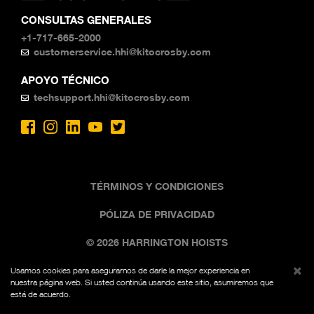
CONSULTAS GENERALES
+1-717-665-2000
customerservice.hhi@kitocrosby.com
APOYO TÉCNICO
techsupport.hhi@kitocrosby.com
TÉRMINOS Y CONDICIONES
PÓLIZA DE PRIVACIDAD
© 2026 HARRINGTON HOISTS
Usamos cookies para asegurarnos de darle la mejor experiencia en
La imagen comercial negra y amarilla es una marca
nuestra página web. Si usted continúa usando este sitio, asumiremos que
registrada de Kito, Fed. Reg. No. 7,342,071. Todos los
está de acuerdo.
derechos reservados.