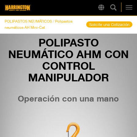
Búsqueda
Region
Harrington
Alt
POLIPASTOS NEUMÁTICOS
/
Polipastos
Solicite una Cotización
neumáticos AH Mini-Cat
POLIPASTO
LINKS RÁPIDOS
NEUMÁTICO AHM CON
CONTROL
MANIPULADOR
Operación con una mano