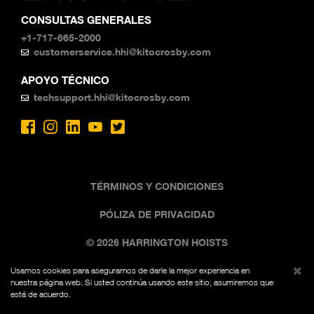
CONSULTAS GENERALES
+1-717-665-2000
customerservice.hhi@kitocrosby.com
APOYO TÉCNICO
techsupport.hhi@kitocrosby.com
TÉRMINOS Y CONDICIONES
PÓLIZA DE PRIVACIDAD
© 2026 HARRINGTON HOISTS
Usamos cookies para asegurarnos de darle la mejor experiencia en
La imagen comercial negra y amarilla es una marca
nuestra página web. Si usted continúa usando este sitio, asumiremos que
registrada de Kito, Fed. Reg. No. 7,342,071. Todos los
está de acuerdo.
derechos reservados.