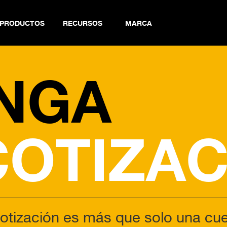
PRODUCTOS
RECURSOS
MARCA
NGA
COTIZAC
otización es más que solo una cue