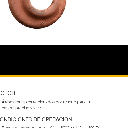
OTOR
Álabes multiples accionados por resorte para un
control preciso y leve
ONDICIONES DE OPERACIÓN
Rango de temperatura: -10° - +60°C (+14° a 140° F)