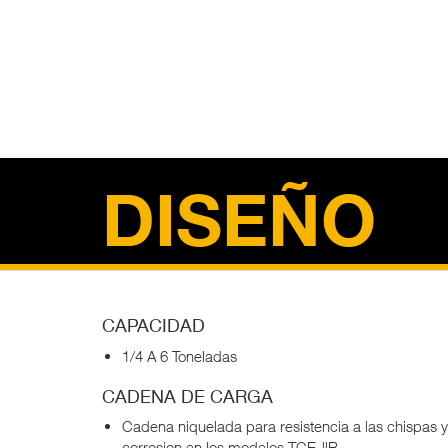
DISEÑO
CAPACIDAD
1/4 A 6 Toneladas
CADENA DE CARGA
Cadena niquelada para resistencia a las chispas y
corrosion en los modelos TCE-llB