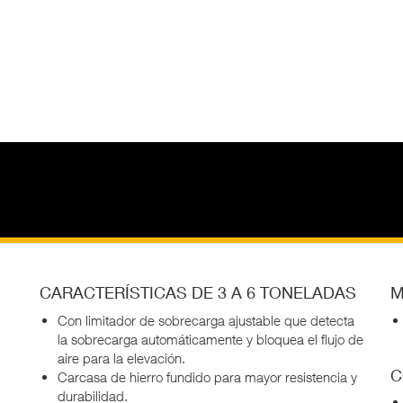
CARACTERÍSTICAS DE 3 A 6 TONELADAS
M
Con limitador de sobrecarga ajustable que detecta
la sobrecarga automáticamente y bloquea el flujo de
aire para la elevación.
C
Carcasa de hierro fundido para mayor resistencia y
durabilidad.