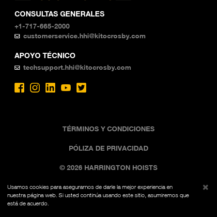
CONSULTAS GENERALES
+1-717-665-2000
customerservice.hhi@kitocrosby.com
APOYO TÉCNICO
techsupport.hhi@kitocrosby.com
TÉRMINOS Y CONDICIONES
PÓLIZA DE PRIVACIDAD
© 2026 HARRINGTON HOISTS
Usamos cookies para asegurarnos de darle la mejor experiencia en
La imagen comercial negra y amarilla es una marca
nuestra página web. Si usted continúa usando este sitio, asumiremos que
registrada de Kito, Fed. Reg. No. 7,342,071. Todos los
está de acuerdo.
derechos reservados.