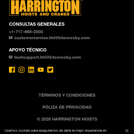
CONSULTAS GENERALES
+1-717-665-2000
customerservice.hhi@kitocrosby.com
APOYO TÉCNICO
techsupport.hhi@kitocrosby.com
TÉRMINOS Y CONDICIONES
PÓLIZA DE PRIVACIDAD
© 2026 HARRINGTON HOISTS
Usamos cookies para asegurarnos de darle la mejor experiencia en
La imagen comercial negra y amarilla es una marca