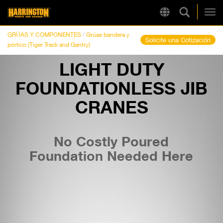
Búsqueda
Region
Harrington
Alt
GRÚAS Y COMPONENTES
/
Grúas bandera y
Solicite una Cotización
pórtico (Tiger Track and Gantry)
LIGHT DUTY
LINKS RÁPIDOS
FOUNDATIONLESS JIB
CRANES
No Costly Poured
Foundation Needed Here