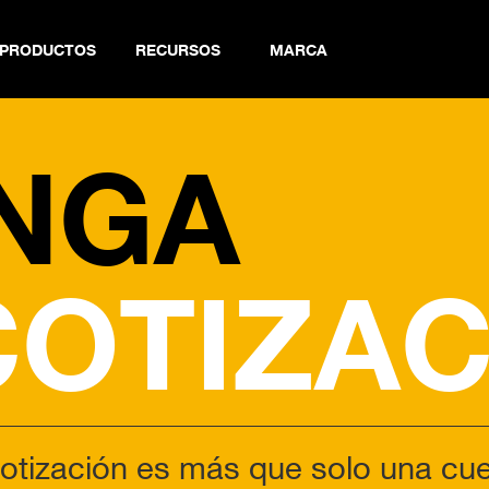
PRODUCTOS
RECURSOS
MARCA
NGA
COTIZAC
otización es más que solo una cue