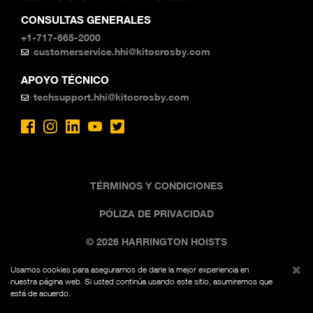
CONSULTAS GENERALES
+1-717-665-2000
customerservice.hhi@kitocrosby.com
APOYO TÉCNICO
techsupport.hhi@kitocrosby.com
TÉRMINOS Y CONDICIONES
PÓLIZA DE PRIVACIDAD
© 2026 HARRINGTON HOISTS
Usamos cookies para asegurarnos de darle la mejor experiencia en
La imagen comercial negra y amarilla es una marca
nuestra página web. Si usted continúa usando este sitio, asumiremos que
registrada de Kito, Fed. Reg. No. 7,342,071. Todos los
está de acuerdo.
derechos reservados.