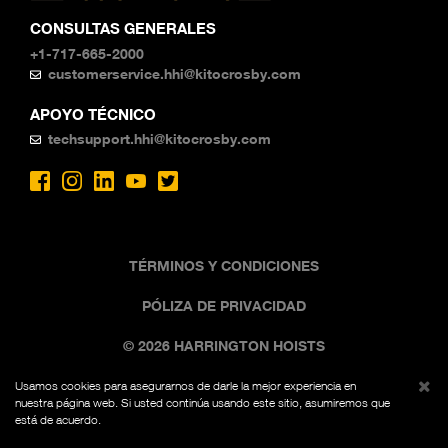
CONSULTAS GENERALES
+1-717-665-2000
customerservice.hhi@kitocrosby.com
APOYO TÉCNICO
techsupport.hhi@kitocrosby.com
TÉRMINOS Y CONDICIONES
PÓLIZA DE PRIVACIDAD
© 2026 HARRINGTON HOISTS
Usamos cookies para asegurarnos de darle la mejor experiencia en
La imagen comercial negra y amarilla es una marca
nuestra página web. Si usted continúa usando este sitio, asumiremos que
registrada de Kito, Fed. Reg. No. 7,342,071. Todos los
está de acuerdo.
derechos reservados.