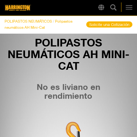
Búsqueda
Region
Harrington
Alt
POLIPASTOS NEUMÁTICOS
/
Polipastos
Solicite una Cotización
neumáticos AH Mini-Cat
POLIPASTOS
LINKS RÁPIDOS
NEUMÁTICOS AH MINI-
CAT
No es liviano en
rendimiento