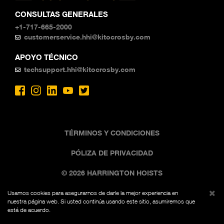
CONSULTAS GENERALES
+1-717-665-2000
customerservice.hhi@kitocrosby.com
APOYO TÉCNICO
techsupport.hhi@kitocrosby.com
TÉRMINOS Y CONDICIONES
PÓLIZA DE PRIVACIDAD
© 2026 HARRINGTON HOISTS
Usamos cookies para asegurarnos de darle la mejor experiencia en
La imagen comercial negra y amarilla es una marca
nuestra página web. Si usted continúa usando este sitio, asumiremos que
registrada de Kito, Fed. Reg. No. 7,342,071. Todos los
está de acuerdo.
derechos reservados.