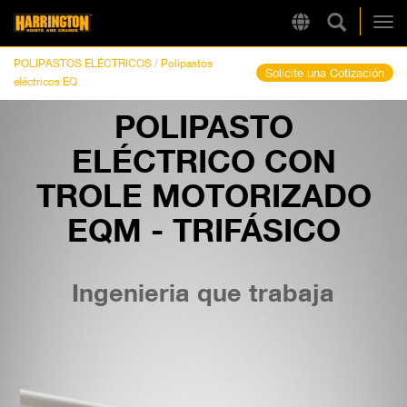
Búsqueda
Region
Harrington
Alt
POLIPASTOS ELÉCTRICOS
/
Polipastos
Solicite una Cotización
eléctricos EQ
POLIPASTO
LINKS RÁPIDOS
ELÉCTRICO CON
TROLE MOTORIZADO
EQM - TRIFÁSICO
Ingenieria que trabaja