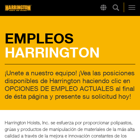
Búsqueda
Region
Harrington
Alt
EMPLEOS
LINKS RÁPIDOS
HARRINGTON
¡Unete a nuestro equipo! ¡Vea las posiciones
disponibles de Harrington haciendo clic en
OPCIONES DE EMPLEO ACTUALES al final
de ésta página y presente su solicitud hoy!
Harrington Hoists, Inc. se esfuerza por proporcionar polipastos,
grúas y productos de manipulación de materiales de la más alta
calidad a través de la mejora e innovación constantes de los